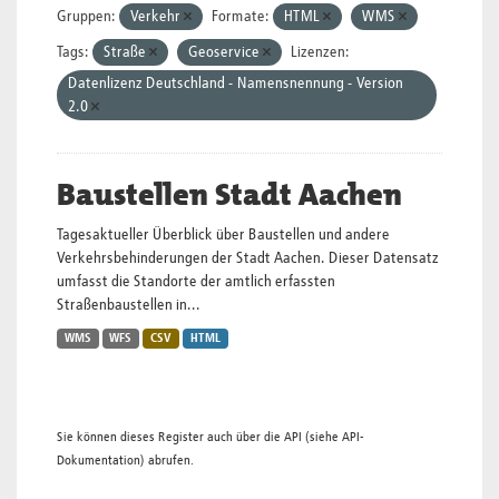
Gruppen:
Verkehr
Formate:
HTML
WMS
Tags:
Straße
Geoservice
Lizenzen:
Datenlizenz Deutschland - Namensnennung - Version
2.0
Baustellen Stadt Aachen
Tagesaktueller Überblick über Baustellen und andere
Verkehrsbehinderungen der Stadt Aachen. Dieser Datensatz
umfasst die Standorte der amtlich erfassten
Straßenbaustellen in...
WMS
WFS
CSV
HTML
Sie können dieses Register auch über die
API
(siehe
API-
Dokumentation
) abrufen.