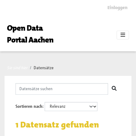
Skip to main content
Einloggen
Open Data
Portal Aachen
Sie sind hier
Datensätze
Sortieren nach
1 Datensatz gefunden