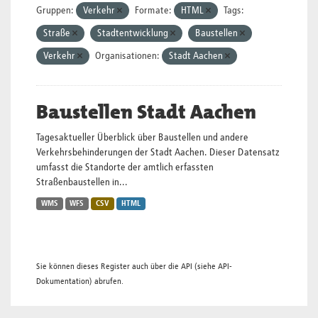
Gruppen:
Verkehr
Formate:
HTML
Tags:
Straße
Stadtentwicklung
Baustellen
Verkehr
Organisationen:
Stadt Aachen
Baustellen Stadt Aachen
Tagesaktueller Überblick über Baustellen und andere
Verkehrsbehinderungen der Stadt Aachen. Dieser Datensatz
umfasst die Standorte der amtlich erfassten
Straßenbaustellen in...
WMS
WFS
CSV
HTML
Sie können dieses Register auch über die
API
(siehe
API-
Dokumentation
) abrufen.