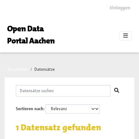
Skip to main content
Einloggen
Open Data
Portal Aachen
Sie sind hier
Datensätze
Sortieren nach
1 Datensatz gefunden