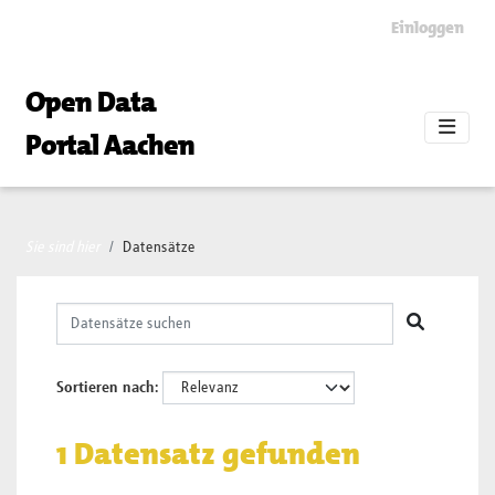
Skip to main content
Einloggen
Open Data
Portal Aachen
Sie sind hier
Datensätze
Sortieren nach
1 Datensatz gefunden