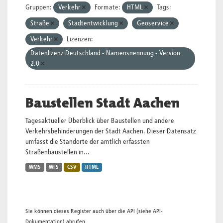
Gruppen:
Verkehr
Formate:
HTML
Tags:
Straße
Stadtentwicklung
Geoservice
Verkehr
Lizenzen:
Datenlizenz Deutschland - Namensnennung - Version
2.0
Baustellen Stadt Aachen
Tagesaktueller Überblick über Baustellen und andere
Verkehrsbehinderungen der Stadt Aachen. Dieser Datensatz
umfasst die Standorte der amtlich erfassten
Straßenbaustellen in...
WMS
WFS
CSV
HTML
Sie können dieses Register auch über die
API
(siehe
API-
Dokumentation
) abrufen.