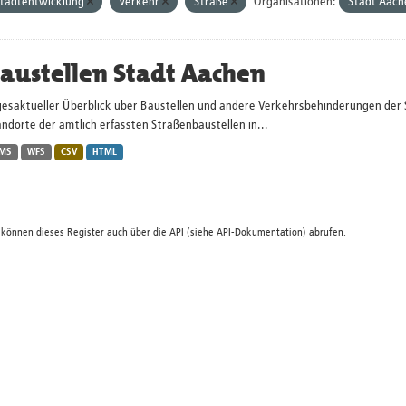
tadtentwicklung
Verkehr
Straße
Organisationen:
Stadt Aac
austellen Stadt Aachen
gesaktueller Überblick über Baustellen und andere Verkehrsbehinderungen der 
ndorte der amtlich erfassten Straßenbaustellen in...
MS
WFS
CSV
HTML
 können dieses Register auch über die
API
(siehe
API-Dokumentation
) abrufen.