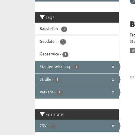
S
Tags
B
Baustellen
-
1
Ta
Geodaten
-
Sta
1
W
Geoservice
-
1
Stadtentwicklung
-
x
1
Sie
Straße
-
x
1
Verkehr
-
x
1
Formate
CSV
-
x
1