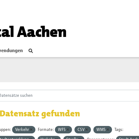
tal Aachen
endungen
 Datensatz gefunden
uppen:
Verkehr
Formate:
WFS
CSV
WMS
Tags: