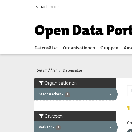
Skip to main content
< aachen.de
Open Data Por
Datensätze
Organisationen
Gruppen
Anw
Sie sind hier
Datensätze
Organisationen
Stadt Aachen
-
x
1
1
Gruppen
Gr
Verkehr
-
x
1