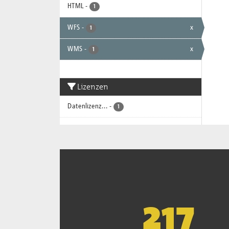
HTML
-
1
WFS
-
x
1
WMS
-
x
1
Lizenzen
Datenlizenz...
-
1
221