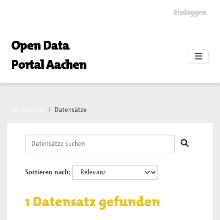
Skip to main content
Einloggen
Open Data
Portal Aachen
Sie sind hier
Datensätze
Sortieren nach
1 Datensatz gefunden