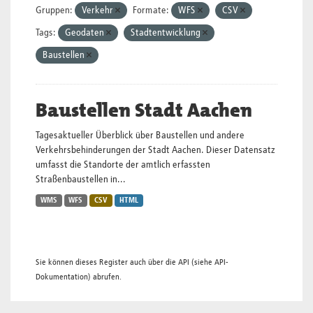
Gruppen:
Verkehr
Formate:
WFS
CSV
Tags:
Geodaten
Stadtentwicklung
Baustellen
Baustellen Stadt Aachen
Tagesaktueller Überblick über Baustellen und andere
Verkehrsbehinderungen der Stadt Aachen. Dieser Datensatz
umfasst die Standorte der amtlich erfassten
Straßenbaustellen in...
WMS
WFS
CSV
HTML
Sie können dieses Register auch über die
API
(siehe
API-
Dokumentation
) abrufen.