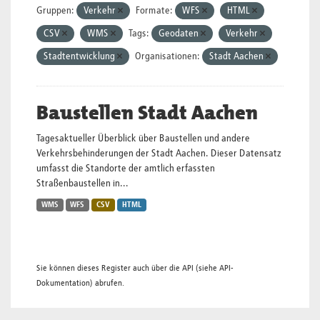
Gruppen:
Verkehr
Formate:
WFS
HTML
CSV
WMS
Tags:
Geodaten
Verkehr
Stadtentwicklung
Organisationen:
Stadt Aachen
Baustellen Stadt Aachen
Tagesaktueller Überblick über Baustellen und andere
Verkehrsbehinderungen der Stadt Aachen. Dieser Datensatz
umfasst die Standorte der amtlich erfassten
Straßenbaustellen in...
WMS
WFS
CSV
HTML
Sie können dieses Register auch über die
API
(siehe
API-
Dokumentation
) abrufen.