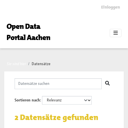
Skip to main content
Einloggen
Open Data
Portal Aachen
Sie sind hier
Datensätze
Sortieren nach
2 Datensätze gefunden