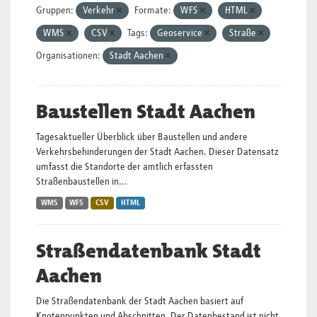
Gruppen:
Verkehr
Formate:
WFS
HTML
WMS
CSV
Tags:
Geoservice
Straße
Organisationen:
Stadt Aachen
Baustellen Stadt Aachen
Tagesaktueller Überblick über Baustellen und andere
Verkehrsbehinderungen der Stadt Aachen. Dieser Datensatz
umfasst die Standorte der amtlich erfassten
Straßenbaustellen in...
WMS
WFS
CSV
HTML
Straßendatenbank Stadt
Aachen
Die Straßendatenbank der Stadt Aachen basiert auf
Knotenpunkten und Abschnitten. Der Datenbestand ist nicht