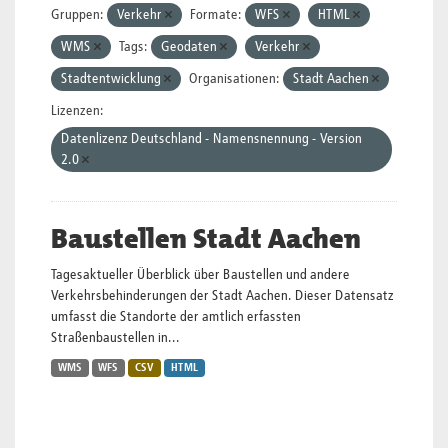
Gruppen:
Verkehr
Formate:
WFS
HTML
WMS
Tags:
Geodaten
Verkehr
Stadtentwicklung
Organisationen:
Stadt Aachen
Lizenzen:
Datenlizenz Deutschland - Namensnennung - Version
2.0
Baustellen Stadt Aachen
Tagesaktueller Überblick über Baustellen und andere
Verkehrsbehinderungen der Stadt Aachen. Dieser Datensatz
umfasst die Standorte der amtlich erfassten
Straßenbaustellen in...
WMS
WFS
CSV
HTML