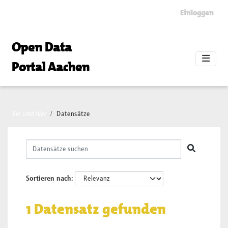
Skip to main content
Einloggen
Open Data
Portal Aachen
Sie sind hier
Datensätze
Sortieren nach
1 Datensatz gefunden