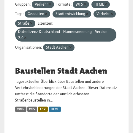
Gruppen:
Verkehr
Formate:
WFS
HTML
Tags:
Geodaten
Stadtentwicklung
Verkehr
Straße
Lizenzen:
Datenlizenz Deutschland - Namensnennung - Version
2.0
Organisationen:
Stadt Aachen
Baustellen Stadt Aachen
Tagesaktueller Überblick über Baustellen und andere
Verkehrsbehinderungen der Stadt Aachen. Dieser Datensatz
umfasst die Standorte der amtlich erfassten
Straßenbaustellen in...
WMS
WFS
CSV
HTML