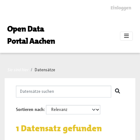
Skip to main content
Einloggen
Open Data
Portal Aachen
Sie sind hier
Datensätze
Sortieren nach
1 Datensatz gefunden