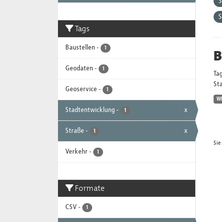
S
S
Tags
Baustellen
-
1
B
Geodaten
-
1
Ta
Sta
Geoservice
-
1
W
Stadtentwicklung
-
x
1
Straße
-
x
1
Sie
Verkehr
-
1
Formate
CSV
-
1