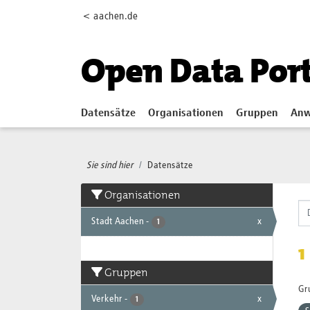
Skip to main content
< aachen.de
Open Data Por
Datensätze
Organisationen
Gruppen
Anw
Sie sind hier
Datensätze
Organisationen
Stadt Aachen
-
x
1
1
Gruppen
Gr
Verkehr
-
x
1