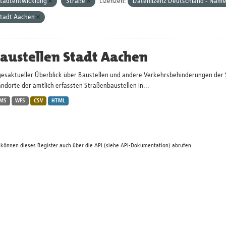
tadtentwicklung
Straße
Lizenzen:
Datenlizenz Deutschland - Name
tadt Aachen
austellen Stadt Aachen
gesaktueller Überblick über Baustellen und andere Verkehrsbehinderungen der 
ndorte der amtlich erfassten Straßenbaustellen in...
MS
WFS
CSV
HTML
 können dieses Register auch über die
API
(siehe
API-Dokumentation
) abrufen.