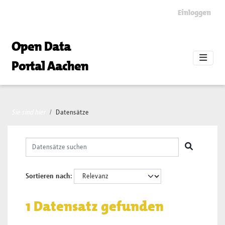
Skip to main content
Einloggen
Open Data
Portal Aachen
Sie sind hier
Datensätze
Sortieren nach
1 Datensatz gefunden