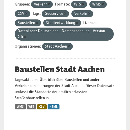
Gruppen:
Verkehr
Formate:
WFS
WMS
CSV
Tags:
Geoservice
Verkehr
Baustellen
Stadtentwicklung
Lizenzen:
Datenlizenz Deutschland - Namensnennung - Version
2.0
Organisationen:
Stadt Aachen
Baustellen Stadt Aachen
Tagesaktueller Überblick über Baustellen und andere
Verkehrsbehinderungen der Stadt Aachen. Dieser Datensatz
umfasst die Standorte der amtlich erfassten
Straßenbaustellen in...
WMS
WFS
CSV
HTML