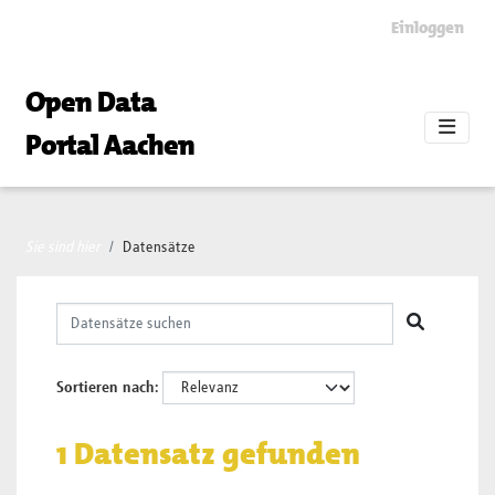
Skip to main content
Einloggen
Open Data
Portal Aachen
Sie sind hier
Datensätze
Sortieren nach
1 Datensatz gefunden