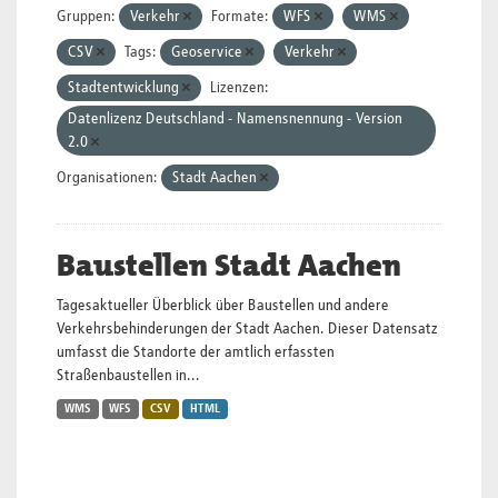
Gruppen:
Verkehr
Formate:
WFS
WMS
CSV
Tags:
Geoservice
Verkehr
Stadtentwicklung
Lizenzen:
Datenlizenz Deutschland - Namensnennung - Version
2.0
Organisationen:
Stadt Aachen
Baustellen Stadt Aachen
Tagesaktueller Überblick über Baustellen und andere
Verkehrsbehinderungen der Stadt Aachen. Dieser Datensatz
umfasst die Standorte der amtlich erfassten
Straßenbaustellen in...
WMS
WFS
CSV
HTML