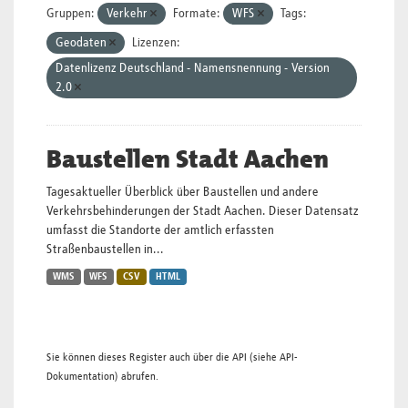
Gruppen:
Verkehr
Formate:
WFS
Tags:
Geodaten
Lizenzen:
Datenlizenz Deutschland - Namensnennung - Version
2.0
Baustellen Stadt Aachen
Tagesaktueller Überblick über Baustellen und andere
Verkehrsbehinderungen der Stadt Aachen. Dieser Datensatz
umfasst die Standorte der amtlich erfassten
Straßenbaustellen in...
WMS
WFS
CSV
HTML
Sie können dieses Register auch über die
API
(siehe
API-
Dokumentation
) abrufen.