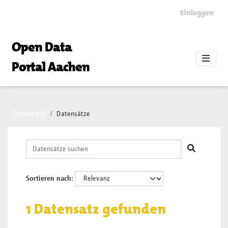
Skip to main content
Einloggen
Open Data
Portal Aachen
Sie sind hier
Datensätze
Sortieren nach
1 Datensatz gefunden