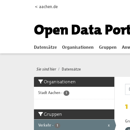
Skip to main content
< aachen.de
Open Data Por
Datensätze
Organisationen
Gruppen
Anw
Sie sind hier
Datensätze
Organisationen
Stadt Aachen
-
1
1
Gruppen
Gr
Verkehr
-
x
1