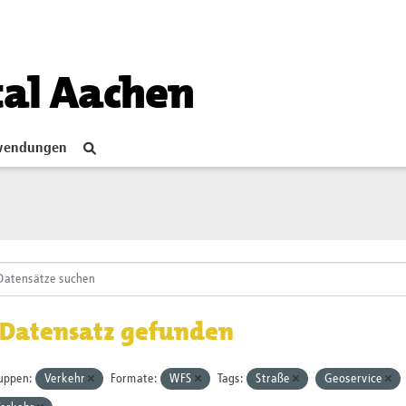
tal Aachen
endungen
 Datensatz gefunden
uppen:
Verkehr
Formate:
WFS
Tags:
Straße
Geoservice