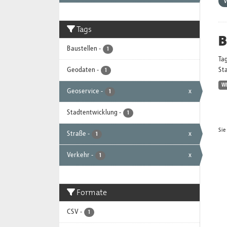
V
Tags
B
Baustellen
-
1
Ta
Geodaten
-
Sta
1
W
Geoservice
-
x
1
Stadtentwicklung
-
1
Sie
Straße
-
x
1
Verkehr
-
x
1
Formate
CSV
-
1