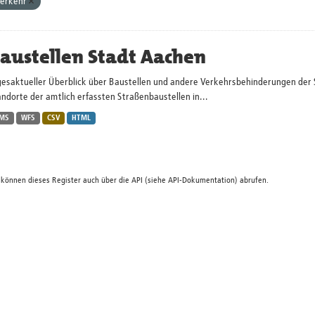
erkehr
austellen Stadt Aachen
gesaktueller Überblick über Baustellen und andere Verkehrsbehinderungen der 
ndorte der amtlich erfassten Straßenbaustellen in...
MS
WFS
CSV
HTML
 können dieses Register auch über die
API
(siehe
API-Dokumentation
) abrufen.