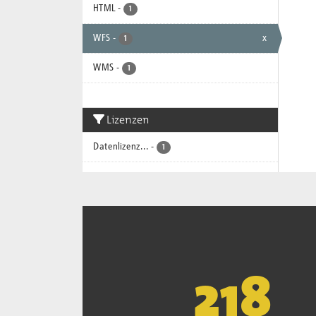
HTML
-
1
WFS
-
x
1
WMS
-
1
Lizenzen
Datenlizenz...
-
1
221