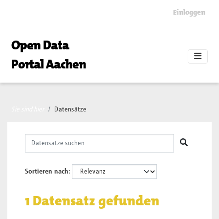
Skip to main content
Einloggen
Open Data
Portal Aachen
Sie sind hier
Datensätze
Sortieren nach
1 Datensatz gefunden