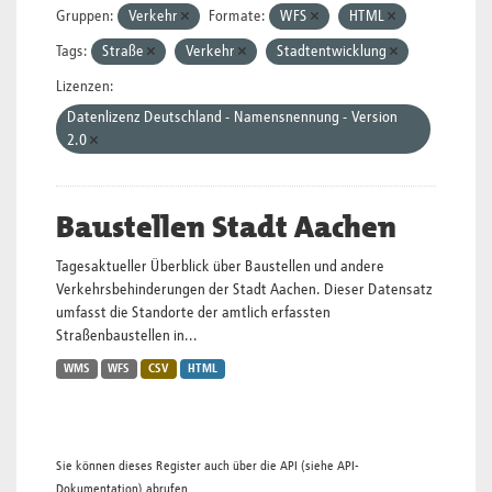
Gruppen:
Verkehr
Formate:
WFS
HTML
Tags:
Straße
Verkehr
Stadtentwicklung
Lizenzen:
Datenlizenz Deutschland - Namensnennung - Version
2.0
Baustellen Stadt Aachen
Tagesaktueller Überblick über Baustellen und andere
Verkehrsbehinderungen der Stadt Aachen. Dieser Datensatz
umfasst die Standorte der amtlich erfassten
Straßenbaustellen in...
WMS
WFS
CSV
HTML
Sie können dieses Register auch über die
API
(siehe
API-
Dokumentation
) abrufen.