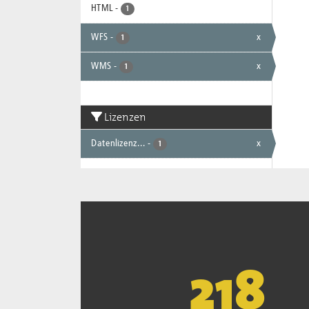
HTML
-
1
WFS
-
x
1
WMS
-
x
1
Lizenzen
Datenlizenz...
-
x
1
221