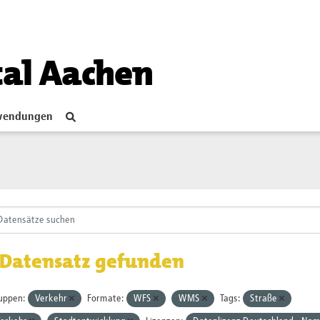
tal Aachen
endungen
 Datensatz gefunden
uppen:
Verkehr
Formate:
WFS
WMS
Tags:
Straße