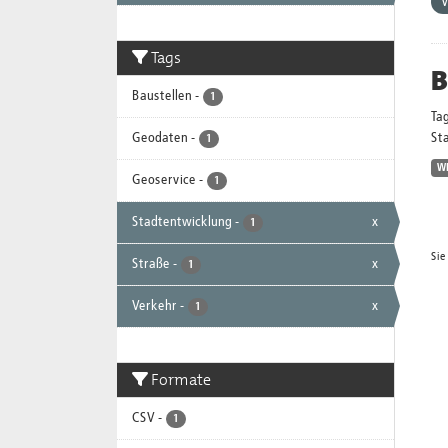
V
Tags
B
Baustellen
-
1
Ta
Geodaten
-
Sta
1
W
Geoservice
-
1
Stadtentwicklung
-
x
1
Sie
Straße
-
x
1
Verkehr
-
x
1
Formate
CSV
-
1