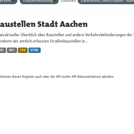
erkehr
Stadtentwicklung
Lizenzen:
Datenlizenz Deutschland - Nam
austellen Stadt Aachen
gesaktueller Überblick über Baustellen und andere Verkehrsbehinderungen der 
ndorte der amtlich erfassten Straßenbaustellen in...
MS
WFS
CSV
HTML
 können dieses Register auch über die
API
(siehe
API-Dokumentation
) abrufen.