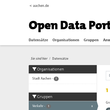
Skip to main content
< aachen.de
Open Data Por
Datensätze
Organisationen
Gruppen
Anw
Sie sind hier
Datensätze
Organisationen
Stadt Aachen
-
1
1
Gruppen
Gr
Verkehr
-
x
1