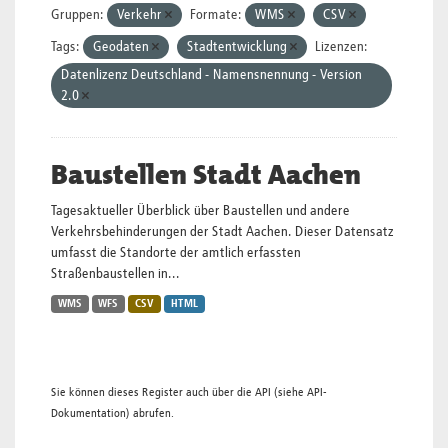
Gruppen:
Verkehr
Formate:
WMS
CSV
Tags:
Geodaten
Stadtentwicklung
Lizenzen:
Datenlizenz Deutschland - Namensnennung - Version
2.0
Baustellen Stadt Aachen
Tagesaktueller Überblick über Baustellen und andere
Verkehrsbehinderungen der Stadt Aachen. Dieser Datensatz
umfasst die Standorte der amtlich erfassten
Straßenbaustellen in...
WMS
WFS
CSV
HTML
Sie können dieses Register auch über die
API
(siehe
API-
Dokumentation
) abrufen.