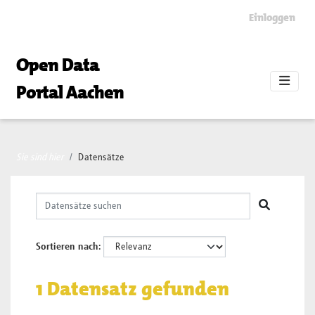
Skip to main content
Einloggen
Open Data
Portal Aachen
Sie sind hier
Datensätze
Sortieren nach
1 Datensatz gefunden