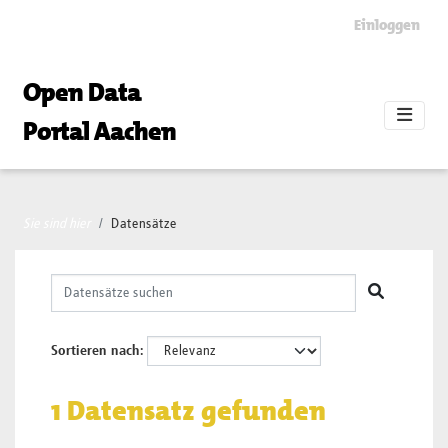
Skip to main content
Einloggen
Open Data
Portal Aachen
Sie sind hier
Datensätze
Sortieren nach
1 Datensatz gefunden