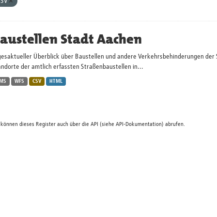
CSV
austellen Stadt Aachen
gesaktueller Überblick über Baustellen und andere Verkehrsbehinderungen der 
ndorte der amtlich erfassten Straßenbaustellen in...
MS
WFS
CSV
HTML
 können dieses Register auch über die
API
(siehe
API-Dokumentation
) abrufen.