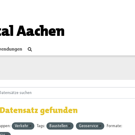
tal Aachen
endungen
 Datensatz gefunden
uppen:
Verkehr
Tags:
Baustellen
Geoservice
Formate: