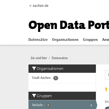
Skip to main content
< aachen.de
Open Data Por
Datensätze
Organisationen
Gruppen
Anw
Sie sind hier
Datensätze
Organisationen
Stadt Aachen
-
1
1
Gruppen
Gr
Verkehr
-
x
1