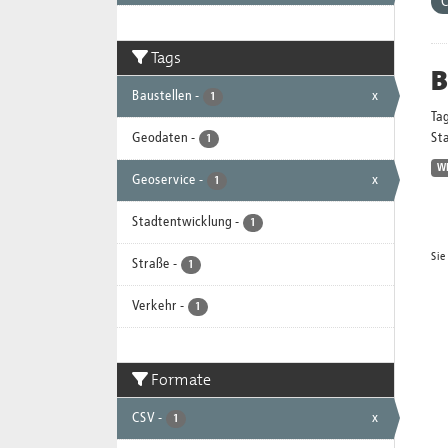
Tags
B
Baustellen
-
x
1
Ta
Geodaten
-
Sta
1
W
Geoservice
-
x
1
Stadtentwicklung
-
1
Sie
Straße
-
1
Verkehr
-
1
Formate
CSV
-
x
1