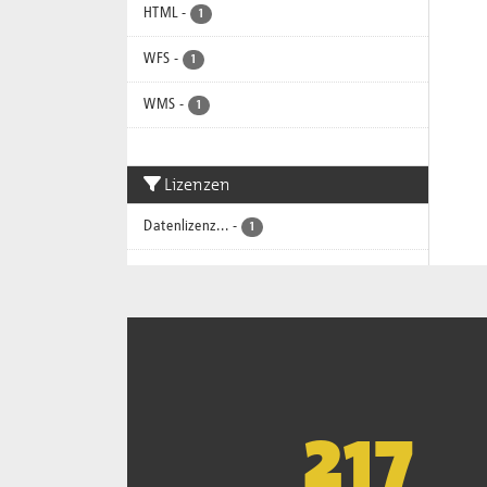
HTML
-
1
WFS
-
1
WMS
-
1
Lizenzen
Datenlizenz...
-
1
220