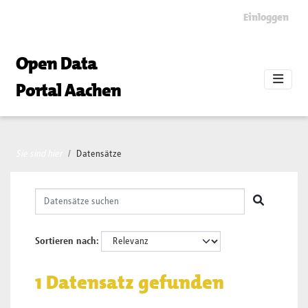
Skip to main content
Einloggen
Open Data
Portal Aachen
Sie sind hier
Datensätze
Sortieren nach
1 Datensatz gefunden