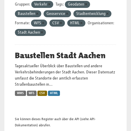
Gruppen:
Verkehr
Tags:
Geodaten
Baustellen
Geoservice
Stadtentwicklung
Formate:
WFS
CSV
HTML
Organisationen:
Stadt Aachen
Baustellen Stadt Aachen
Tagesaktueller Überblick über Baustellen und andere
Verkehrsbehinderungen der Stadt Aachen. Dieser Datensatz
umfasst die Standorte der amtlich erfassten
Straßenbaustellen in...
WMS
WFS
CSV
HTML
Sie können dieses Register auch über die
API
(siehe
API-
Dokumentation
) abrufen.