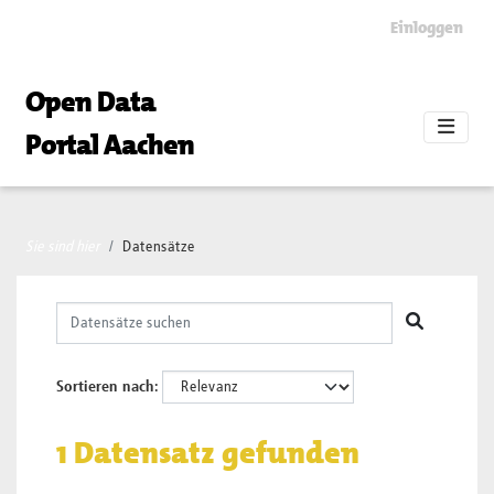
Skip to main content
Einloggen
Open Data
Portal Aachen
Sie sind hier
Datensätze
Sortieren nach
1 Datensatz gefunden