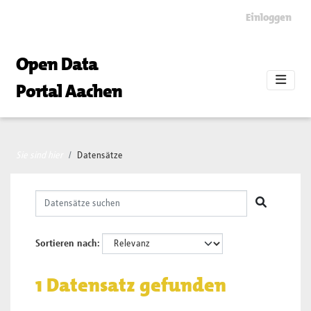
Skip to main content
Einloggen
Open Data
Portal Aachen
Sie sind hier
Datensätze
Sortieren nach
1 Datensatz gefunden