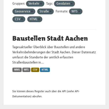
Gruppen:
Verkehr
Tags:
Geodaten
Geoservice
Straße
Formate:
WFS
CSV
HTML
Baustellen Stadt Aachen
Tagesaktueller Überblick über Baustellen und andere
Verkehrsbehinderungen der Stadt Aachen. Dieser Datensatz
umfasst die Standorte der amtlich erfassten
Straßenbaustellen in...
WMS
WFS
CSV
HTML
Sie können dieses Register auch über die
API
(siehe
API-
Dokumentation
) abrufen.