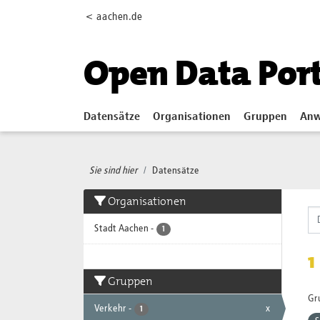
Skip to main content
< aachen.de
Open Data Por
Datensätze
Organisationen
Gruppen
Anw
Sie sind hier
Datensätze
Organisationen
Stadt Aachen
-
1
1
Gruppen
Gr
Verkehr
-
x
1