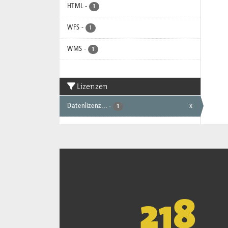
HTML
-
1
WFS
-
1
WMS
-
1
Lizenzen
Datenlizenz...
-
x
1
221