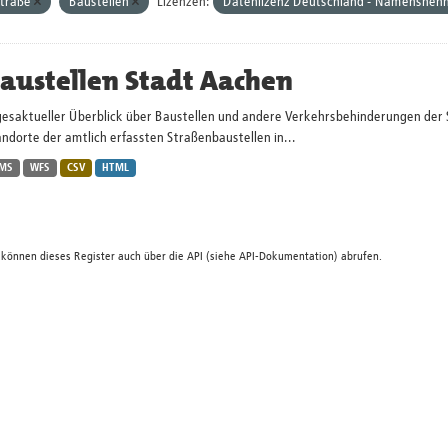
traße
Baustellen
Lizenzen:
Datenlizenz Deutschland - Namensnenn
austellen Stadt Aachen
gesaktueller Überblick über Baustellen und andere Verkehrsbehinderungen der 
ndorte der amtlich erfassten Straßenbaustellen in...
MS
WFS
CSV
HTML
 können dieses Register auch über die
API
(siehe
API-Dokumentation
) abrufen.