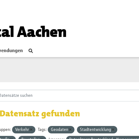
tal Aachen
endungen
 Datensatz gefunden
uppen:
Verkehr
Tags:
Geodaten
Stadtentwicklung