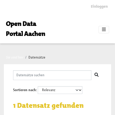
Skip to main content
Einloggen
Open Data
Portal Aachen
Sie sind hier
Datensätze
Sortieren nach
1 Datensatz gefunden