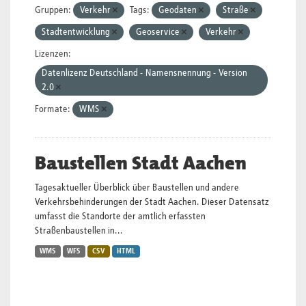
Gruppen:
Verkehr
Tags:
Geodaten
Straße
Stadtentwicklung
Geoservice
Verkehr
Lizenzen:
Datenlizenz Deutschland - Namensnennung - Version
2.0
Formate:
WMS
Baustellen Stadt Aachen
Tagesaktueller Überblick über Baustellen und andere
Verkehrsbehinderungen der Stadt Aachen. Dieser Datensatz
umfasst die Standorte der amtlich erfassten
Straßenbaustellen in...
WMS
WFS
CSV
HTML