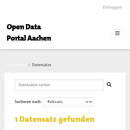
Skip to main content
Einloggen
Open Data
Portal Aachen
Sie sind hier
Datensätze
Sortieren nach
1 Datensatz gefunden