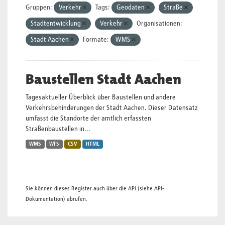
Gruppen:
Verkehr
Tags:
Geodaten
Straße
Stadtentwicklung
Verkehr
Organisationen:
Stadt Aachen
Formate:
WMS
Baustellen Stadt Aachen
Tagesaktueller Überblick über Baustellen und andere
Verkehrsbehinderungen der Stadt Aachen. Dieser Datensatz
umfasst die Standorte der amtlich erfassten
Straßenbaustellen in...
WMS
WFS
CSV
HTML
Sie können dieses Register auch über die
API
(siehe
API-
Dokumentation
) abrufen.