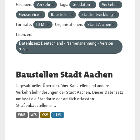
Gruppen:
Verkehr
Tags:
Geodaten
Verkehr
Geoservice
Baustellen
Stadtentwicklung
Formate:
HTML
Organisationen:
Stadt Aachen
Lizenzen:
Datenlizenz Deutschland - Namensnennung - Version
2.0
Baustellen Stadt Aachen
Tagesaktueller Überblick über Baustellen und andere
Verkehrsbehinderungen der Stadt Aachen. Dieser Datensatz
umfasst die Standorte der amtlich erfassten
Straßenbaustellen in...
WMS
WFS
CSV
HTML