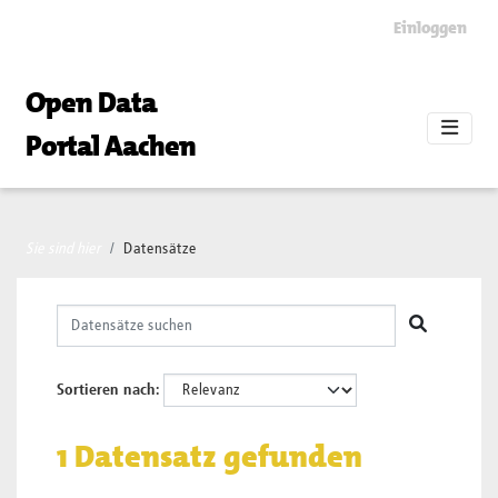
Skip to main content
Einloggen
Open Data
Portal Aachen
Sie sind hier
Datensätze
Sortieren nach
1 Datensatz gefunden