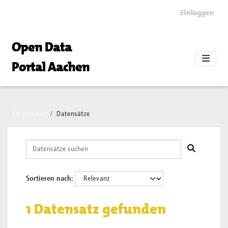
Skip to main content
Einloggen
Open Data
Portal Aachen
Sie sind hier
Datensätze
Sortieren nach
1 Datensatz gefunden