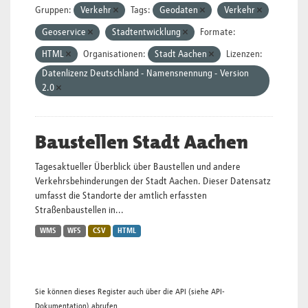
Gruppen:
Verkehr
Tags:
Geodaten
Verkehr
Geoservice
Stadtentwicklung
Formate:
HTML
Organisationen:
Stadt Aachen
Lizenzen:
Datenlizenz Deutschland - Namensnennung - Version
2.0
Baustellen Stadt Aachen
Tagesaktueller Überblick über Baustellen und andere
Verkehrsbehinderungen der Stadt Aachen. Dieser Datensatz
umfasst die Standorte der amtlich erfassten
Straßenbaustellen in...
WMS
WFS
CSV
HTML
Sie können dieses Register auch über die
API
(siehe
API-
Dokumentation
) abrufen.