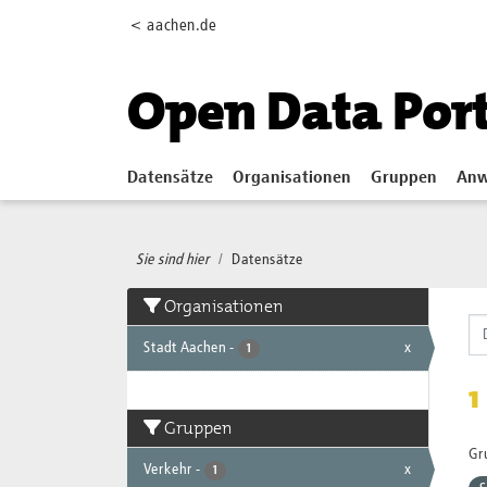
Skip to main content
< aachen.de
Open Data Por
Datensätze
Organisationen
Gruppen
Anw
Sie sind hier
Datensätze
Organisationen
Stadt Aachen
-
x
1
1
Gruppen
Gr
Verkehr
-
x
1