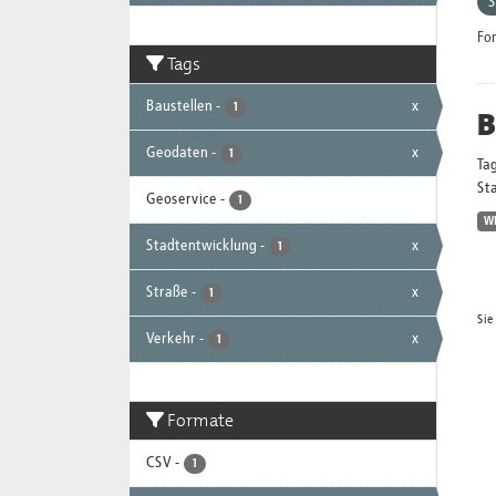
S
Fo
Tags
Baustellen
-
x
1
B
Geodaten
-
x
1
Ta
Sta
Geoservice
-
1
W
Stadtentwicklung
-
x
1
Straße
-
x
1
Sie
Verkehr
-
x
1
Formate
CSV
-
1