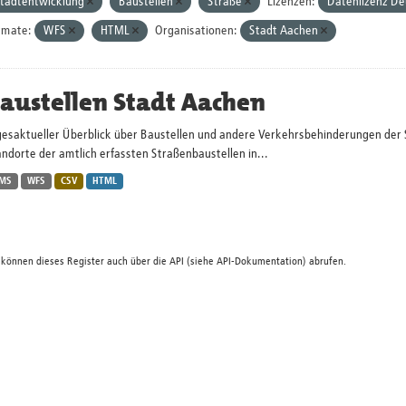
tadtentwicklung
Baustellen
Straße
Lizenzen:
Datenlizenz De
rmate:
WFS
HTML
Organisationen:
Stadt Aachen
austellen Stadt Aachen
gesaktueller Überblick über Baustellen und andere Verkehrsbehinderungen der 
ndorte der amtlich erfassten Straßenbaustellen in...
MS
WFS
CSV
HTML
 können dieses Register auch über die
API
(siehe
API-Dokumentation
) abrufen.