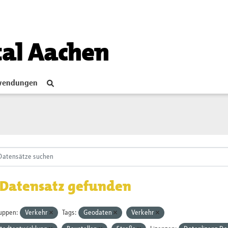
tal Aachen
endungen
 Datensatz gefunden
uppen:
Verkehr
Tags:
Geodaten
Verkehr