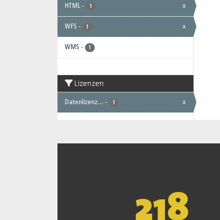
HTML
-
x
1
WFS
-
x
1
WMS
-
1
Lizenzen
Datenlizenz...
-
x
1
221