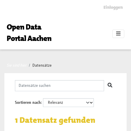
Skip to main content
Einloggen
Open Data
Portal Aachen
Sie sind hier
Datensätze
Sortieren nach
1 Datensatz gefunden