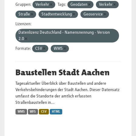
Gruppen:
Verkehr
Tags:
Geodaten
Verkehr
Straße
Stadtentwicklung
Geoservice
Lizenzen:
Datenlizenz Deutschland - Namensnennung - Version
2.0
Formate:
CSV
WMS
Baustellen Stadt Aachen
Tagesaktueller Überblick über Baustellen und andere
Verkehrsbehinderungen der Stadt Aachen. Dieser Datensatz
umfasst die Standorte der amtlich erfassten
Straßenbaustellen in...
WMS
WFS
CSV
HTML