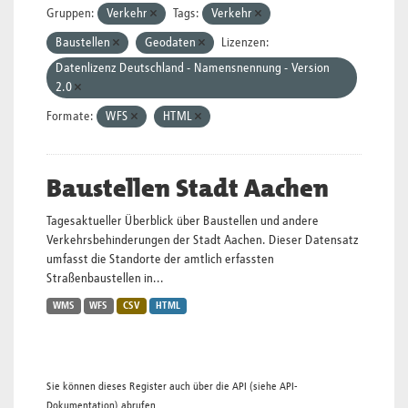
Gruppen:
Verkehr
Tags:
Verkehr
Baustellen
Geodaten
Lizenzen:
Datenlizenz Deutschland - Namensnennung - Version
2.0
Formate:
WFS
HTML
Baustellen Stadt Aachen
Tagesaktueller Überblick über Baustellen und andere
Verkehrsbehinderungen der Stadt Aachen. Dieser Datensatz
umfasst die Standorte der amtlich erfassten
Straßenbaustellen in...
WMS
WFS
CSV
HTML
Sie können dieses Register auch über die
API
(siehe
API-
Dokumentation
) abrufen.