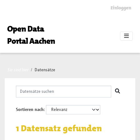
Skip to main content
Einloggen
Open Data
Portal Aachen
Sie sind hier
Datensätze
Sortieren nach
1 Datensatz gefunden