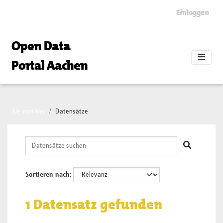
Skip to main content
Einloggen
Open Data
Portal Aachen
Sie sind hier
Datensätze
Sortieren nach
1 Datensatz gefunden