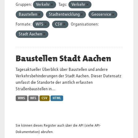
Gruppen:
Verkehr
Tags:
Verkehr
Baustellen
Stadtentwicklung
Geoservice
Formate:
WFS
CSV
Organisationen:
Stadt Aachen
Baustellen Stadt Aachen
Tagesaktueller Überblick über Baustellen und andere
Verkehrsbehinderungen der Stadt Aachen. Dieser Datensatz
umfasst die Standorte der amtlich erfassten
Straßenbaustellen in...
WMS
WFS
CSV
HTML
Sie können dieses Register auch über die
API
(siehe
API-
Dokumentation
) abrufen.