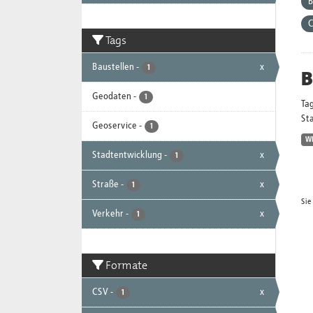
B
Tags
Baustellen
-
x
1
B
Geodaten
-
1
Ta
Sta
Geoservice
-
1
W
Stadtentwicklung
-
x
1
Straße
-
x
1
Sie
Verkehr
-
x
1
Formate
CSV
-
x
1