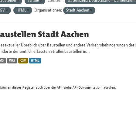
austellen
Straße
Lizenzen:
Datenlizenz Deutschland - Namensnenn
CSV
HTML
Organisationen:
Stadt Aachen
austellen Stadt Aachen
gesaktueller Überblick über Baustellen und andere Verkehrsbehinderungen der 
ndorte der amtlich erfassten Straßenbaustellen in...
MS
WFS
CSV
HTML
 können dieses Register auch über die
API
(siehe
API-Dokumentation
) abrufen.