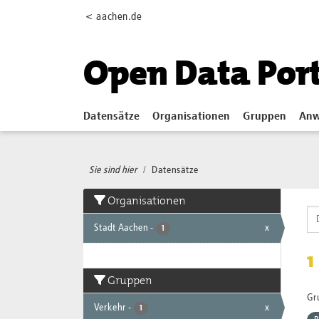
Skip to main content
< aachen.de
Open Data Por
Datensätze
Organisationen
Gruppen
Anw
Sie sind hier
Datensätze
Organisationen
Stadt Aachen
-
x
1
1
Gruppen
Gr
Verkehr
-
x
1