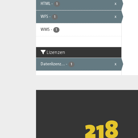
HTML
-
x
1
WFS
-
x
1
WMS
-
1
Lizenzen
Datenlizenz...
-
x
1
221