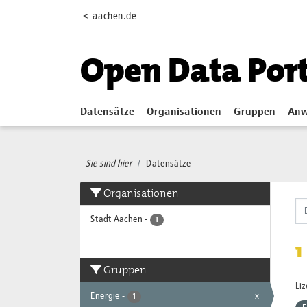
Skip to main content
< aachen.de
Open Data Por
Datensätze
Organisationen
Gruppen
Anw
Sie sind hier
Datensätze
Organisationen
Stadt Aachen
-
1
1
Gruppen
Li
Energie
-
x
1