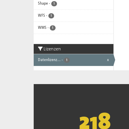
Shape
-
1
WFS
-
1
WMS
-
1
Lizenzen
Datenlizenz...
-
x
1
221