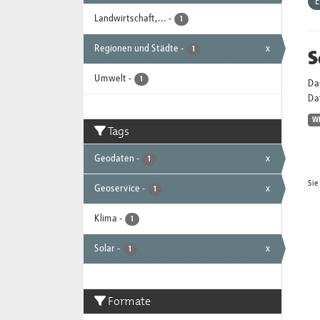
E
Landwirtschaft,...
-
1
Regionen und Städte
-
x
S
1
Umwelt
-
1
Da
Dat
W
Tags
Geodaten
-
x
1
Sie
Geoservice
-
x
1
Klima
-
1
Solar
-
x
1
Formate