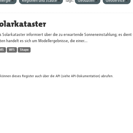
nergie
Regionen und Städte
Tags:
Geodaten
Geoservice
olarkataster
s Solarkataster informiert über die zu erwartende Sonneneinstahlung; es dien
en handelt es sich um Modellergebnisse, die einer...
MS
WFS
Shape
 können dieses Register auch über die
API
(siehe
API-Dokumentation
) abrufen.