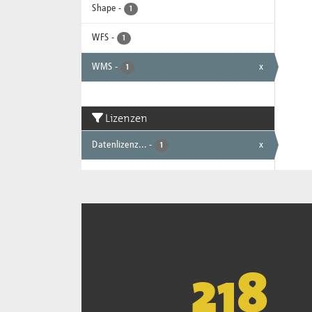
Shape
-
1
WFS
-
1
WMS
-
x
1
Lizenzen
Datenlizenz...
-
x
1
221