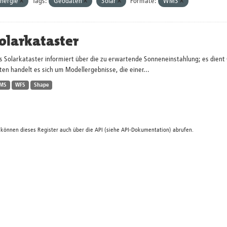
nergie
Tags:
Geodaten
Solar
Formate:
WMS
olarkataster
s Solarkataster informiert über die zu erwartende Sonneneinstahlung; es dien
en handelt es sich um Modellergebnisse, die einer...
MS
WFS
Shape
 können dieses Register auch über die
API
(siehe
API-Dokumentation
) abrufen.