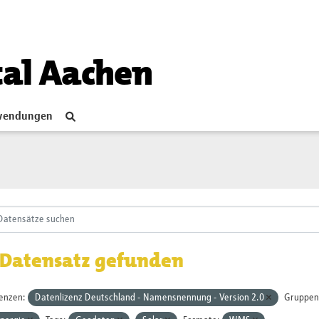
tal Aachen
endungen
 Datensatz gefunden
zenzen:
Datenlizenz Deutschland - Namensnennung - Version 2.0
Gruppen