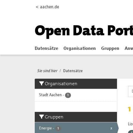
Skip to main content
< aachen.de
Open Data Por
Datensätze
Organisationen
Gruppen
Anw
Sie sind hier
Datensätze
Organisationen
Stadt Aachen
-
1
1
Gruppen
Li
Energie
-
x
1