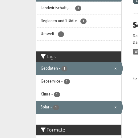
E
Landwirtschaft,...
-
1
Regionen und Städte
-
S
1
Umwelt
-
1
Da
Dat
W
Tags
Geodaten
-
x
1
Sie
Geoservice
-
1
Klima
-
1
Solar
-
x
1
Formate