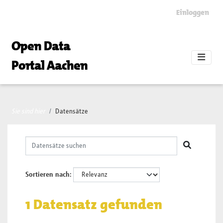
Skip to main content
Einloggen
Open Data
Portal Aachen
Sie sind hier
Datensätze
Sortieren nach
1 Datensatz gefunden