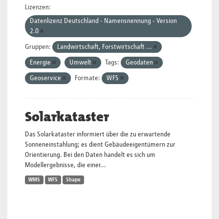
Lizenzen:
Datenlizenz Deutschland - Namensnennung - Version
2.0
Gruppen:
Landwirtschaft, Forstwirtschaft ...
Energie
Umwelt
Tags:
Geodaten
Geoservice
Formate:
WFS
Solarkataster
Das Solarkataster informiert über die zu erwartende
Sonneneinstahlung; es dient Gebäudeeigentümern zur
Orientierung. Bei den Daten handelt es sich um
Modellergebnisse, die einer...
WMS
WFS
Shape