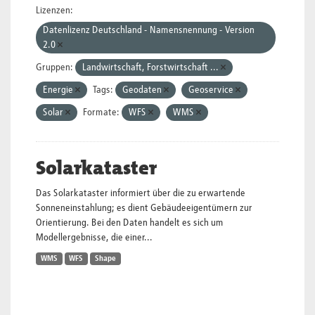
Lizenzen:
Datenlizenz Deutschland - Namensnennung - Version
2.0
Gruppen:
Landwirtschaft, Forstwirtschaft ...
Energie
Tags:
Geodaten
Geoservice
Solar
Formate:
WFS
WMS
Solarkataster
Das Solarkataster informiert über die zu erwartende
Sonneneinstahlung; es dient Gebäudeeigentümern zur
Orientierung. Bei den Daten handelt es sich um
Modellergebnisse, die einer...
WMS
WFS
Shape