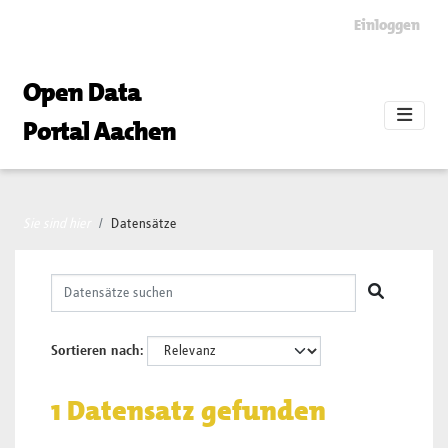
Skip to main content
Einloggen
Open Data
Portal Aachen
Sie sind hier
Datensätze
Sortieren nach
1 Datensatz gefunden