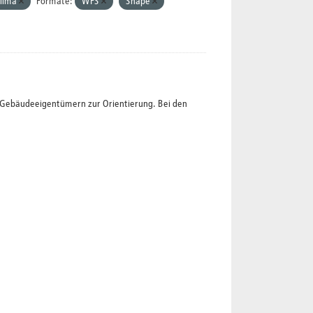
lima
Formate:
WFS
Shape
t Gebäudeeigentümern zur Orientierung. Bei den