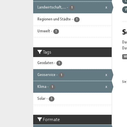
L
Landwirtschaft,...
-
x
1
Regionen und Städte
-
1
S
Umwelt
-
1
Da
Dat
Tags
W
Geodaten
-
1
Geoservice
-
x
1
Sie
Klima
-
x
1
Solar
-
1
Formate