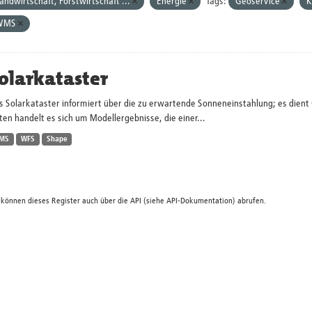
andwirtschaft, Forstwirtschaft ...
Energie
Tags:
Geoservice
K
WMS
olarkataster
s Solarkataster informiert über die zu erwartende Sonneneinstahlung; es dien
en handelt es sich um Modellergebnisse, die einer...
MS
WFS
Shape
 können dieses Register auch über die
API
(siehe
API-Dokumentation
) abrufen.