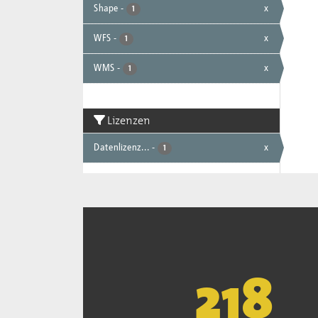
Shape
-
x
1
WFS
-
x
1
WMS
-
x
1
Lizenzen
Datenlizenz...
-
x
1
221