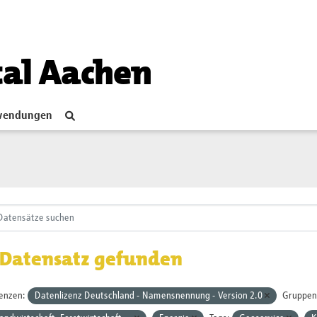
tal Aachen
endungen
 Datensatz gefunden
zenzen:
Datenlizenz Deutschland - Namensnennung - Version 2.0
Gruppen