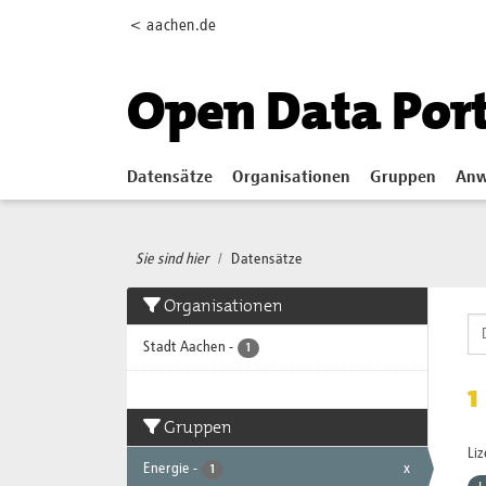
Skip to main content
< aachen.de
Open Data Por
Datensätze
Organisationen
Gruppen
Anw
Sie sind hier
Datensätze
Organisationen
Stadt Aachen
-
1
1
Gruppen
Li
Energie
-
x
1