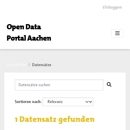
Skip to main content
Einloggen
Open Data
Portal Aachen
Sie sind hier
Datensätze
Sortieren nach
1 Datensatz gefunden