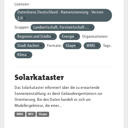
Lizenzen:
Datenlizenz Deutschland - Namensnennung - Version
2.0
Gruppen:
Landwirtschaft, Forstwirtschaft ...
Regionen und Städte
Energie
Organisationen:
Stadt Aachen
Formate:
Shape
WMS
Tags:
Klima
Solarkataster
Das Solarkataster informiert über die zu erwartende
Sonneneinstahlung; es dient Gebäudeeigentümern zur
Orientierung. Bei den Daten handelt es sich um
Modellergebnisse, die einer...
WMS
WFS
Shape