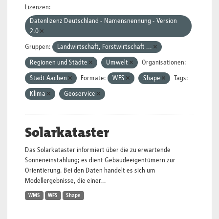
Lizenzen:
Datenlizenz Deutschland - Namensnennung - Version
2.0
Gruppen:
Landwirtschaft, Forstwirtschaft ...
Regionen und Städte
Umwelt
Organisationen:
Stadt Aachen
Formate:
WFS
Shape
Tags:
Klima
Geoservice
Solarkataster
Das Solarkataster informiert über die zu erwartende
Sonneneinstahlung; es dient Gebäudeeigentümern zur
Orientierung. Bei den Daten handelt es sich um
Modellergebnisse, die einer...
WMS
WFS
Shape