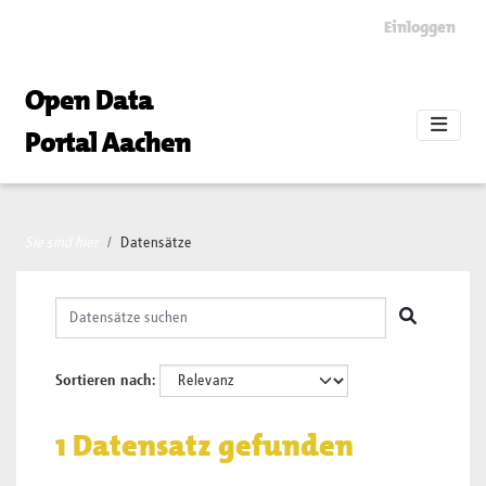
Skip to main content
Einloggen
Open Data
Portal Aachen
Sie sind hier
Datensätze
Sortieren nach
1 Datensatz gefunden