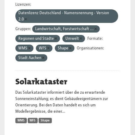
Lizenzen:
Datenlizenz Deutschland - Namensnennung - Version
2.0
Gruppen:
Landwirtschaft, Forstwirtschaft ...
Regionen und Städte
Umwelt
Formate:
WMS
WFS
Shape
Organisationen:
Stadt Aachen
Solarkataster
Das Solarkataster informiert über die zu erwartende
Sonneneinstahlung; es dient Gebäudeeigentümern zur
Orientierung. Bei den Daten handelt es sich um
Modellergebnisse, die einer...
WMS
WFS
Shape