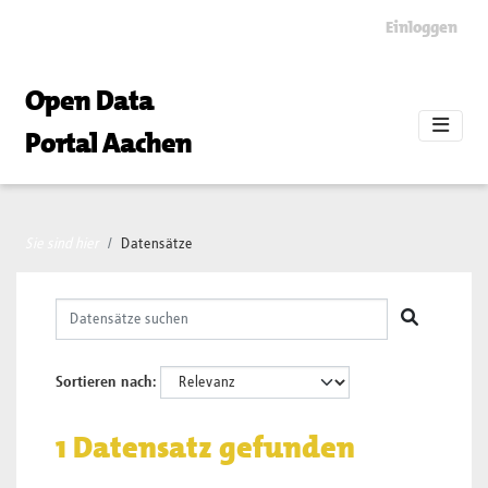
Skip to main content
Einloggen
Open Data
Portal Aachen
Sie sind hier
Datensätze
Sortieren nach
1 Datensatz gefunden