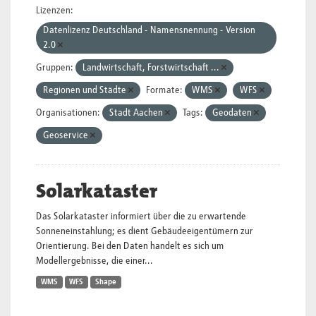
Lizenzen:
Datenlizenz Deutschland - Namensnennung - Version
2.0
Gruppen:
Landwirtschaft, Forstwirtschaft ...
Regionen und Städte
Formate:
WMS
WFS
Organisationen:
Stadt Aachen
Tags:
Geodaten
Geoservice
Solarkataster
Das Solarkataster informiert über die zu erwartende
Sonneneinstahlung; es dient Gebäudeeigentümern zur
Orientierung. Bei den Daten handelt es sich um
Modellergebnisse, die einer...
WMS
WFS
Shape