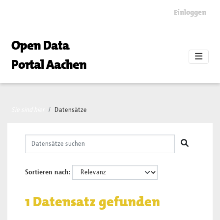
Skip to main content
Einloggen
Open Data
Portal Aachen
Sie sind hier
Datensätze
Sortieren nach
1 Datensatz gefunden