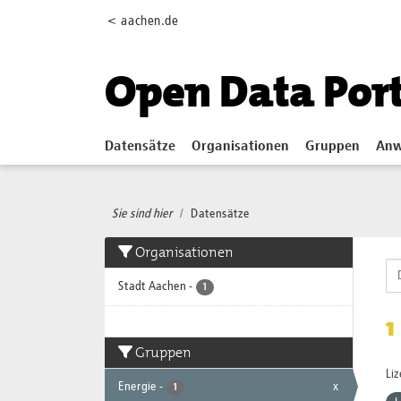
Skip to main content
< aachen.de
Open Data Por
Datensätze
Organisationen
Gruppen
Anw
Sie sind hier
Datensätze
Organisationen
Stadt Aachen
-
1
1
Gruppen
Li
Energie
-
x
1