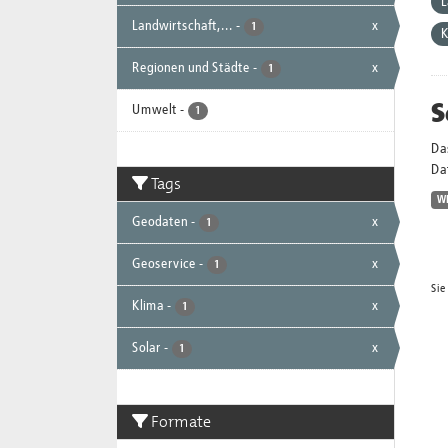
L
Landwirtschaft,...
-
x
1
K
Regionen und Städte
-
x
1
S
Umwelt
-
1
Da
Dat
Tags
W
Geodaten
-
x
1
Geoservice
-
x
1
Sie
Klima
-
x
1
Solar
-
x
1
Formate