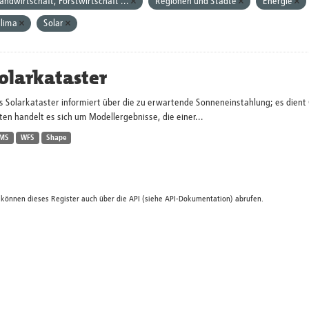
andwirtschaft, Forstwirtschaft ...
Regionen und Städte
Energie
lima
Solar
olarkataster
s Solarkataster informiert über die zu erwartende Sonneneinstahlung; es dien
en handelt es sich um Modellergebnisse, die einer...
MS
WFS
Shape
 können dieses Register auch über die
API
(siehe
API-Dokumentation
) abrufen.