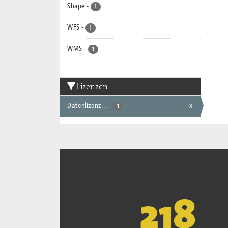
Shape
-
1
WFS
-
1
WMS
-
1
Lizenzen
Datenlizenz...
-
x
1
221