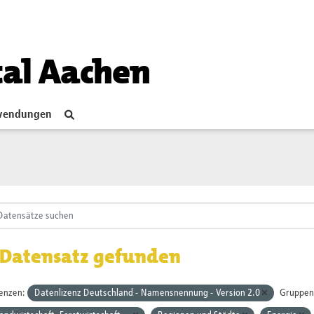
tal Aachen
endungen
 Datensatz gefunden
zenzen:
Datenlizenz Deutschland - Namensnennung - Version 2.0
Gruppen