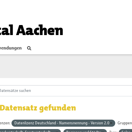
tal Aachen
endungen
 Datensatz gefunden
zenzen:
Datenlizenz Deutschland - Namensnennung - Version 2.0
Gruppen