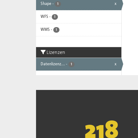
Shape
-
x
1
WFS
-
1
WMS
-
1
Lizenzen
Datenlizenz...
-
x
1
221