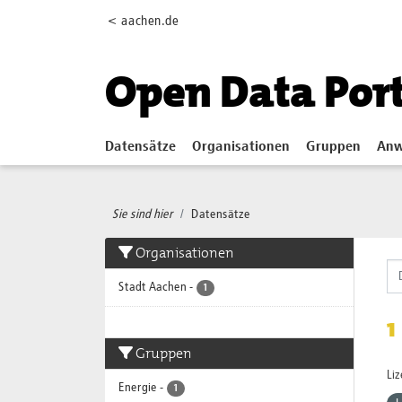
Skip to main content
< aachen.de
Open Data Por
Datensätze
Organisationen
Gruppen
Anw
Sie sind hier
Datensätze
Organisationen
Stadt Aachen
-
1
1
Gruppen
Li
Energie
-
1