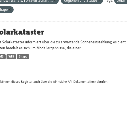
andwirtschaft, Forstwirtschaft ...
Regionen und Städte
Tags:
Solar
Shape
olarkataster
s Solarkataster informiert über die zu erwartende Sonneneinstahlung; es dien
en handelt es sich um Modellergebnisse, die einer...
MS
WFS
Shape
 können dieses Register auch über die
API
(siehe
API-Dokumentation
) abrufen.