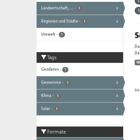
L
Landwirtschaft,...
-
x
1
Regionen und Städte
-
x
1
S
Umwelt
-
1
Da
Dat
Tags
W
Geodaten
-
1
Geoservice
-
x
1
Sie
Klima
-
x
1
Solar
-
x
1
Formate