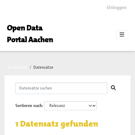
Skip to main content
Einloggen
Open Data
Portal Aachen
Sie sind hier
Datensätze
Sortieren nach
1 Datensatz gefunden