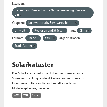
Lizenzen:
Datenlizenz Deutschland - Namensnennung - Version
2.0
Gruppen:
Landwirtschaft, Forstwirtschaft ...
Umwelt
Regionen und Städte
Tags:
Klima
Formate:
Shape
WMS
Organisationen:
Stadt Aachen
Solarkataster
Das Solarkataster informiert über die zu erwartende
Sonneneinstahlung; es dient Gebäudeeigentümern zur
Orientierung. Bei den Daten handelt es sich um
Modellergebnisse, die einer...
WMS
WFS
Shape