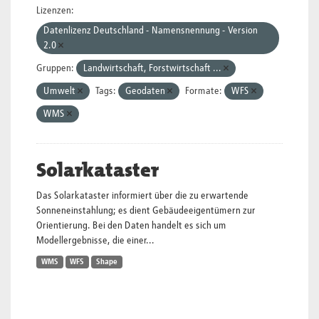
Lizenzen:
Datenlizenz Deutschland - Namensnennung - Version
2.0
Gruppen:
Landwirtschaft, Forstwirtschaft ...
Umwelt
Tags:
Geodaten
Formate:
WFS
WMS
Solarkataster
Das Solarkataster informiert über die zu erwartende
Sonneneinstahlung; es dient Gebäudeeigentümern zur
Orientierung. Bei den Daten handelt es sich um
Modellergebnisse, die einer...
WMS
WFS
Shape