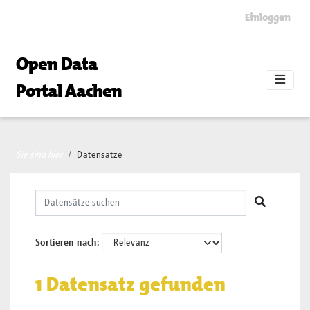
Skip to main content
Einloggen
Open Data
Portal Aachen
Sie sind hier
Datensätze
Sortieren nach
1 Datensatz gefunden