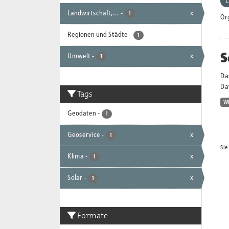
L
Landwirtschaft,...
-
x
1
Or
Regionen und Städte
-
1
S
Umwelt
-
x
1
Da
Dat
Tags
W
Geodaten
-
1
Geoservice
-
x
1
Sie
Klima
-
x
1
Solar
-
x
1
Formate