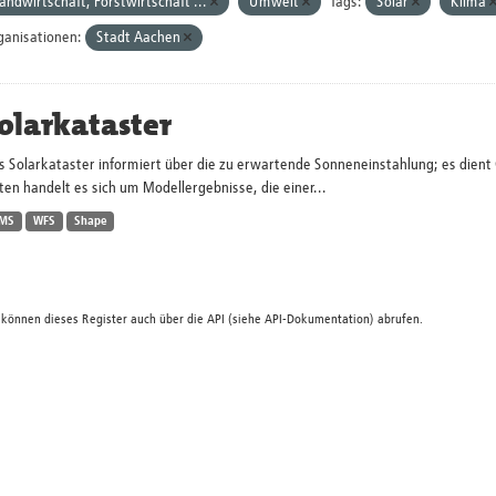
andwirtschaft, Forstwirtschaft ...
Umwelt
Tags:
Solar
Klima
ganisationen:
Stadt Aachen
olarkataster
s Solarkataster informiert über die zu erwartende Sonneneinstahlung; es dien
en handelt es sich um Modellergebnisse, die einer...
MS
WFS
Shape
 können dieses Register auch über die
API
(siehe
API-Dokumentation
) abrufen.