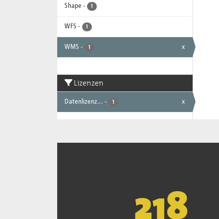
Shape
-
1
WFS
-
1
WMS
-
x
1
Lizenzen
Datenlizenz...
-
x
1
221