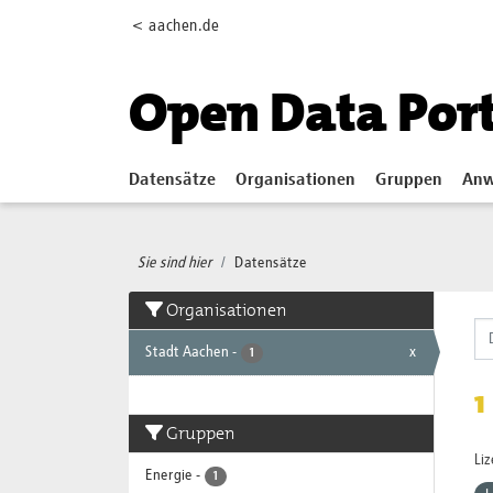
Skip to main content
< aachen.de
Open Data Por
Datensätze
Organisationen
Gruppen
Anw
Sie sind hier
Datensätze
Organisationen
Stadt Aachen
-
x
1
1
Gruppen
Li
Energie
-
1