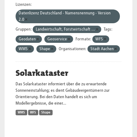
Lizenzen:
Datenlizenz Deutschland - Namensnennung - Version
2.0
Gruppen:
Landwirtschaft, Forstwirtschaft ...
Tags:
Geodaten
Geoservice
Formate:
WFS
WMS
Shape
Organisationen:
Stadt Aachen
Solarkataster
Das Solarkataster informiert über die zu erwartende
Sonneneinstahlung; es dient Gebäudeeigentümern zur
Orientierung. Bei den Daten handelt es sich um
Modellergebnisse, die einer...
WMS
WFS
Shape