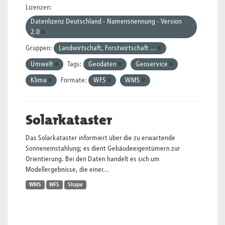
Lizenzen:
Datenlizenz Deutschland - Namensnennung - Version
2.0
Gruppen:
Landwirtschaft, Forstwirtschaft ...
Umwelt
Tags:
Geodaten
Geoservice
Klima
Formate:
WFS
WMS
Solarkataster
Das Solarkataster informiert über die zu erwartende
Sonneneinstahlung; es dient Gebäudeeigentümern zur
Orientierung. Bei den Daten handelt es sich um
Modellergebnisse, die einer...
WMS
WFS
Shape