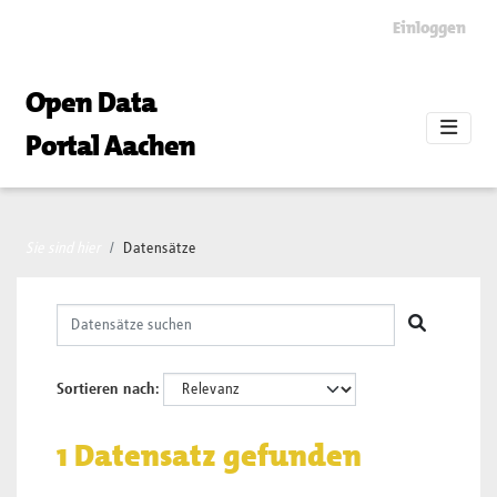
Skip to main content
Einloggen
Open Data
Portal Aachen
Sie sind hier
Datensätze
Sortieren nach
1 Datensatz gefunden