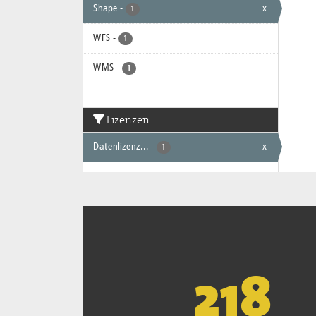
Shape
-
x
1
WFS
-
1
WMS
-
1
Lizenzen
Datenlizenz...
-
x
1
221