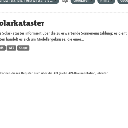
andwirtschaft, Forstwirtschaft ...
Tags:
Geodaten
Klima
Geos
olarkataster
s Solarkataster informiert über die zu erwartende Sonneneinstahlung; es dien
en handelt es sich um Modellergebnisse, die einer...
MS
WFS
Shape
 können dieses Register auch über die
API
(siehe
API-Dokumentation
) abrufen.