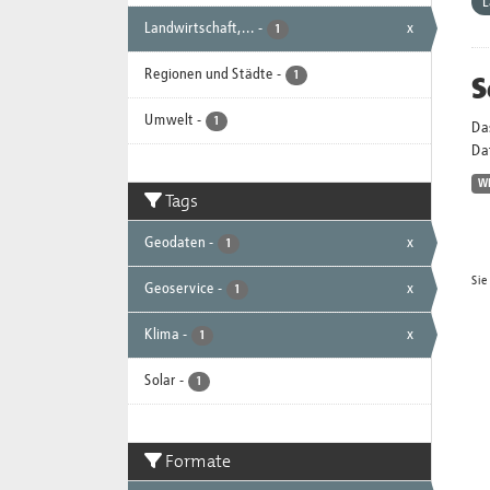
L
Landwirtschaft,...
-
x
1
Regionen und Städte
-
S
1
Umwelt
-
1
Da
Dat
W
Tags
Geodaten
-
x
1
Sie
Geoservice
-
x
1
Klima
-
x
1
Solar
-
1
Formate