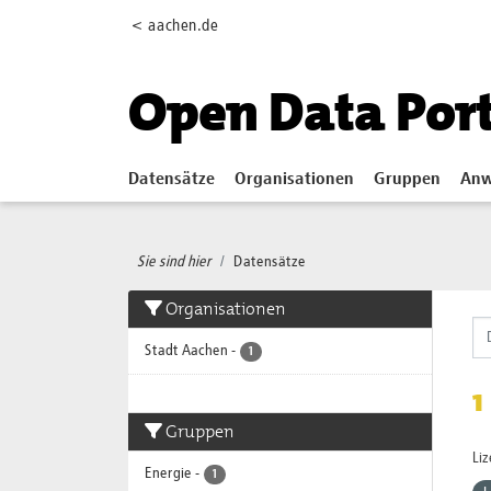
Skip to main content
< aachen.de
Open Data Por
Datensätze
Organisationen
Gruppen
Anw
Sie sind hier
Datensätze
Organisationen
Stadt Aachen
-
1
1
Gruppen
Li
Energie
-
1