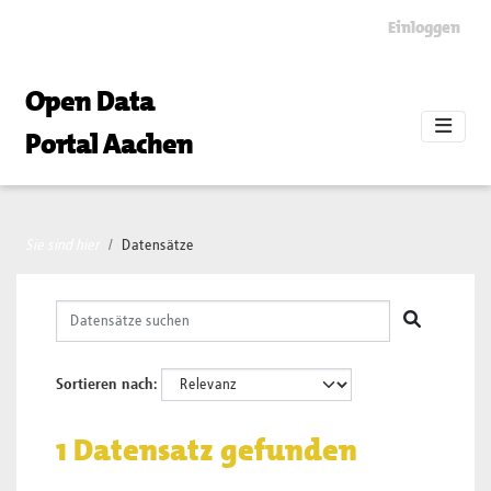
Skip to main content
Einloggen
Open Data
Portal Aachen
Sie sind hier
Datensätze
Sortieren nach
1 Datensatz gefunden