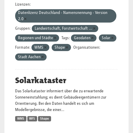
Lizenzen:
Datenlizenz Deutschland - Namensnennung - Version
2.0
Gruppen:
Landwirtschaft, Forstwirtschaft ...
Regionen und Städte
Tags:
Geodaten
Solar
Formate:
WMS
Shape
Organisationen:
Stadt Aachen
Solarkataster
Das Solarkataster informiert über die zu erwartende
Sonneneinstahlung; es dient Gebäudeeigentümern zur
Orientierung. Bei den Daten handelt es sich um
Modellergebnisse, die einer...
WMS
WFS
Shape